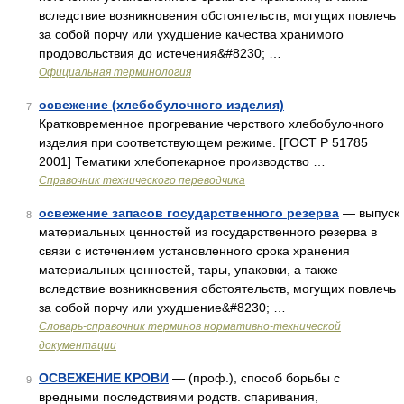
вследствие возникновения обстоятельств, могущих повлечь
за собой порчу или ухудшение качества хранимого
продовольствия до истечения&#8230; …
Официальная терминология
освежение (хлебобулочного изделия)
—
7
Кратковременное прогревание черствого хлебобулочного
изделия при соответствующем режиме. [ГОСТ Р 51785
2001] Тематики хлебопекарное производство …
Справочник технического переводчика
освежение запасов государственного резерва
— выпуск
8
материальных ценностей из государственного резерва в
связи с истечением установленного срока хранения
материальных ценностей, тары, упаковки, а также
вследствие возникновения обстоятельств, могущих повлечь
за собой порчу или ухудшение&#8230; …
Словарь-справочник терминов нормативно-технической
документации
ОСВЕЖЕНИЕ КРОВИ
— (проф.), способ борьбы с
9
вредными последствиями родств. спаривания,