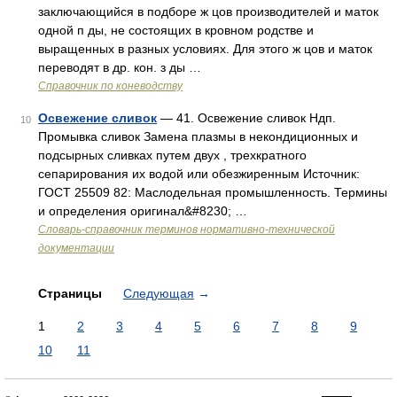
заключающийся в подборе ж цов производителей и маток
одной п ды, не состоящих в кровном родстве и
выращенных в разных условиях. Для этого ж цов и маток
переводят в др. кон. з ды …
Справочник по коневодству
Освежение сливок
— 41. Освежение сливок Ндп.
10
Промывка сливок Замена плазмы в некондиционных и
подсырных сливках путем двух , трехкратного
сепарирования их водой или обезжиренным Источник:
ГОСТ 25509 82: Маслодельная промышленность. Термины
и определения оригинал&#8230; …
Словарь-справочник терминов нормативно-технической
документации
Страницы
Следующая
→
1
2
3
4
5
6
7
8
9
10
11