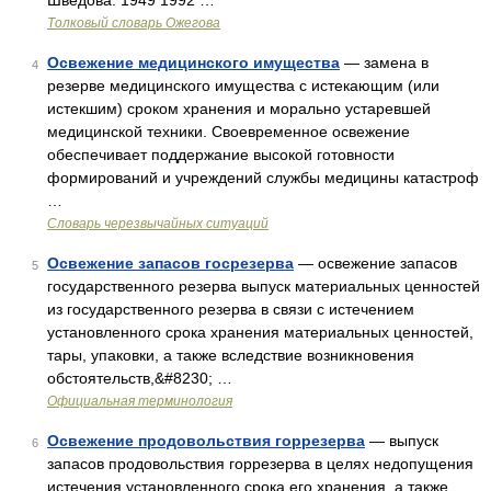
Шведова. 1949 1992 …
Толковый словарь Ожегова
Освежение медицинского имущества
— замена в
4
резерве медицинского имущества с истекающим (или
истекшим) сроком хранения и морально устаревшей
медицинской техники. Своевременное освежение
обеспечивает поддержание высокой готовности
формирований и учреждений службы медицины катастроф
…
Словарь черезвычайных ситуаций
Освежение запасов госрезерва
— освежение запасов
5
государственного резерва выпуск материальных ценностей
из государственного резерва в связи с истечением
установленного срока хранения материальных ценностей,
тары, упаковки, а также вследствие возникновения
обстоятельств,&#8230; …
Официальная терминология
Освежение продовольствия горрезерва
— выпуск
6
запасов продовольствия горрезерва в целях недопущения
истечения установленного срока его хранения, а также